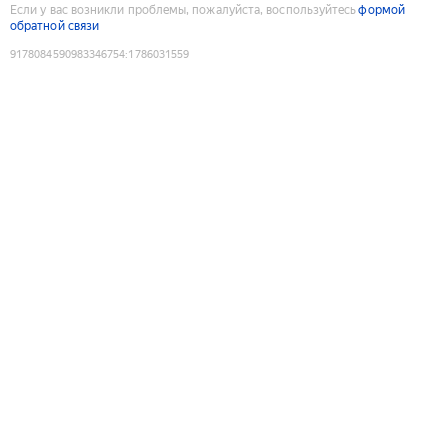
Если у вас возникли проблемы, пожалуйста, воспользуйтесь
формой
обратной связи
9178084590983346754
:
1786031559