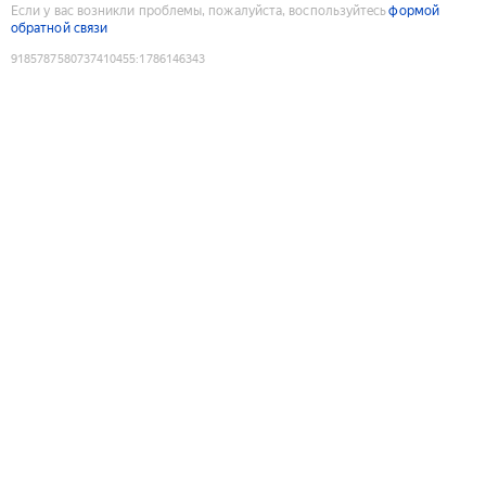
Если у вас возникли проблемы, пожалуйста, воспользуйтесь
формой
обратной связи
9185787580737410455
:
1786146343