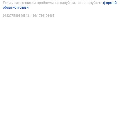
Если у вас возникли проблемы, пожалуйста, воспользуйтесь
формой
обратной связи
9182775898465431436
:
1786101465