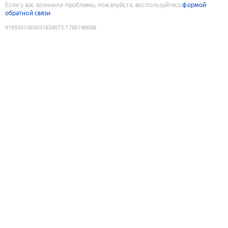
Если у вас возникли проблемы, пожалуйста, воспользуйтесь
формой
обратной связи
9189301063031634673
:
1786198698