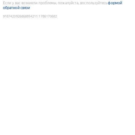
Если у вас возникли проблемы, пожалуйста, воспользуйтесь
формой
обратной связи
9187420926868854211
:
1786170682