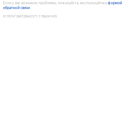
Если у вас возникли проблемы, пожалуйста, воспользуйтесь
формой
обратной связи
9178747368728642371
:
1786041435