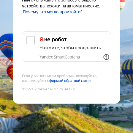
Нам очень жаль, но запросы с вашего
устройства похожи на автоматические.
Почему это могло произойти?
Я не робот
Нажмите, чтобы продолжить
Yandex SmartCaptcha
Если у вас возникли проблемы, пожалуйста,
воспользуйтесь
формой обратной связи
9185596799497423789
:
1786143500