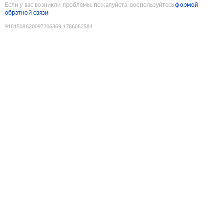
Если у вас возникли проблемы, пожалуйста, воспользуйтесь
формой
обратной связи
9181508820097206869
:
1786082584