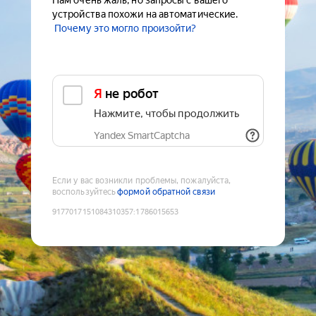
Нам очень жаль, но запросы с вашего
устройства похожи на автоматические.
Почему это могло произойти?
Я не робот
Нажмите, чтобы продолжить
Yandex SmartCaptcha
Если у вас возникли проблемы, пожалуйста,
воспользуйтесь
формой обратной связи
9177017151084310357
:
1786015653