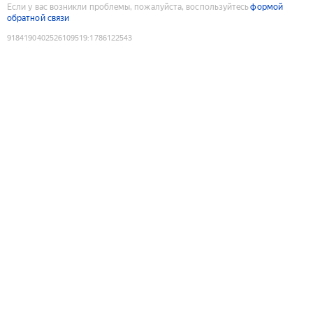
Если у вас возникли проблемы, пожалуйста, воспользуйтесь
формой
обратной связи
9184190402526109519
:
1786122543