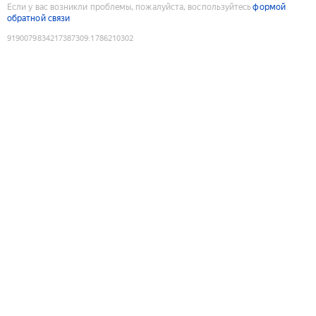
Если у вас возникли проблемы, пожалуйста, воспользуйтесь
формой
обратной связи
9190079834217387309
:
1786210302