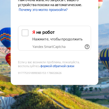
Нам очень жаль, но запросы с вашего
устройства похожи на автоматические.
Почему это могло произойти?
Я не робот
Нажмите, чтобы продолжить
Yandex SmartCaptcha
Если у вас возникли проблемы, пожалуйста,
воспользуйтесь
формой обратной связи
9177753518999365153
:
1786026626