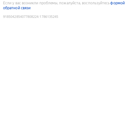
Если у вас возникли проблемы, пожалуйста, воспользуйтесь
формой
обратной связи
9185042854077808224
:
1786135245