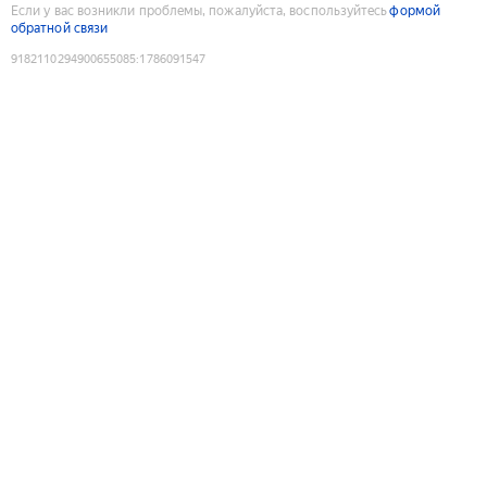
Если у вас возникли проблемы, пожалуйста, воспользуйтесь
формой
обратной связи
9182110294900655085
:
1786091547