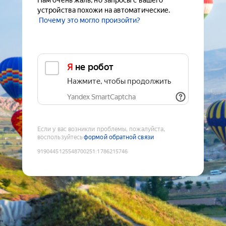
Нам очень жаль, но запросы с вашего
устройства похожи на автоматические.
Почему это могло произойти?
Я не робот
Нажмите, чтобы продолжить
Yandex SmartCaptcha
Если у вас возникли проблемы, пожалуйста,
воспользуйтесь
формой обратной связи
9190445125548700251
:
1786215746