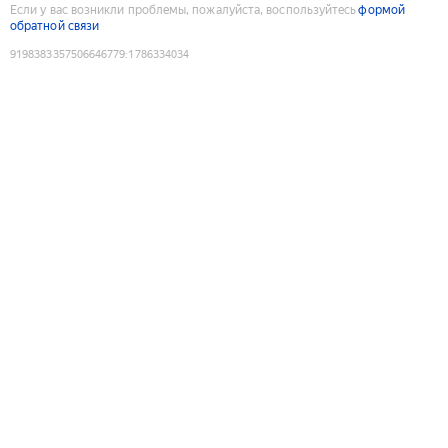
Если у вас возникли проблемы, пожалуйста, воспользуйтесь
формой
обратной связи
9198383357506646779
:
1786334034