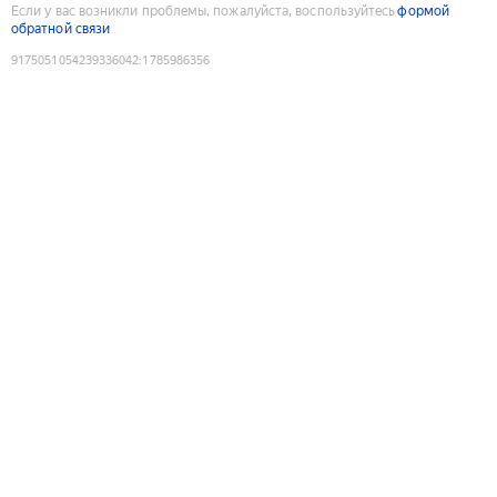
Если у вас возникли проблемы, пожалуйста, воспользуйтесь
формой
обратной связи
9175051054239336042
:
1785986356