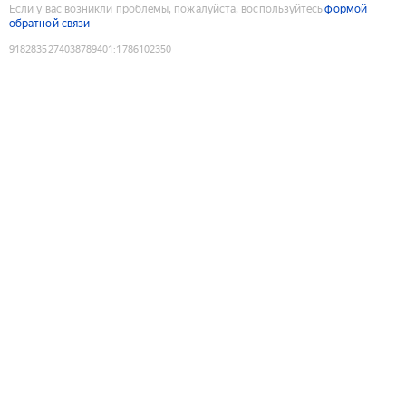
Если у вас возникли проблемы, пожалуйста, воспользуйтесь
формой
обратной связи
9182835274038789401
:
1786102350