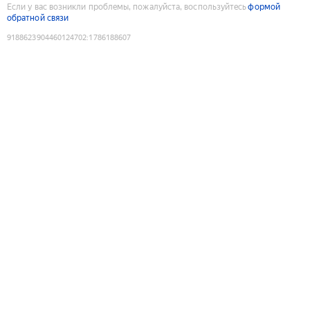
Если у вас возникли проблемы, пожалуйста, воспользуйтесь
формой
обратной связи
9188623904460124702
:
1786188607