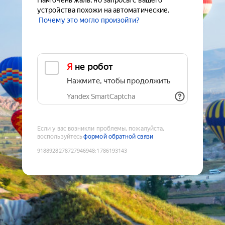
Нам очень жаль, но запросы с вашего
устройства похожи на автоматические.
Почему это могло произойти?
Я не робот
Нажмите, чтобы продолжить
Yandex SmartCaptcha
Если у вас возникли проблемы, пожалуйста,
воспользуйтесь
формой обратной связи
9188928278727946948
:
1786193143