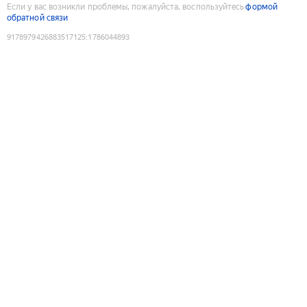
Если у вас возникли проблемы, пожалуйста, воспользуйтесь
формой
обратной связи
9178979426883517125
:
1786044893