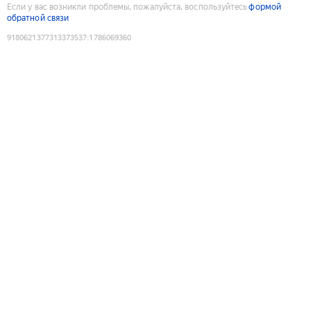
Если у вас возникли проблемы, пожалуйста, воспользуйтесь
формой
обратной связи
9180621377313373537
:
1786069360