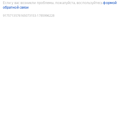
Если у вас возникли проблемы, пожалуйста, воспользуйтесь
формой
обратной связи
9175713576165073153
:
1785996228