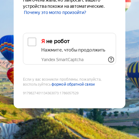
Нам очень жаль, но запросы с вашего
устройства похожи на автоматические.
Почему это могло произойти?
Я не робот
Нажмите, чтобы продолжить
Yandex SmartCaptcha
Если у вас возникли проблемы, пожалуйста,
воспользуйтесь
формой обратной связи
9179827401134363073
:
1786057529