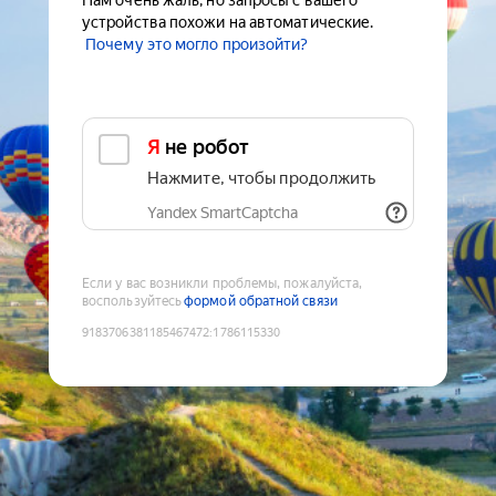
Нам очень жаль, но запросы с вашего
устройства похожи на автоматические.
Почему это могло произойти?
Я не робот
Нажмите, чтобы продолжить
Yandex SmartCaptcha
Если у вас возникли проблемы, пожалуйста,
воспользуйтесь
формой обратной связи
9183706381185467472
:
1786115330