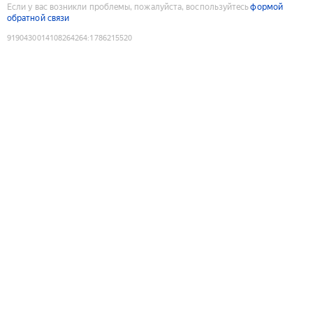
Если у вас возникли проблемы, пожалуйста, воспользуйтесь
формой
обратной связи
9190430014108264264
:
1786215520