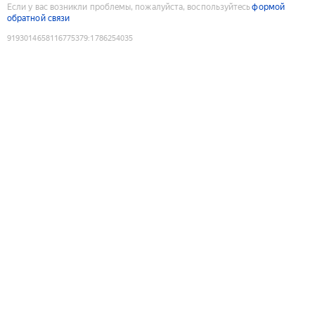
Если у вас возникли проблемы, пожалуйста, воспользуйтесь
формой
обратной связи
9193014658116775379
:
1786254035