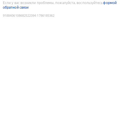
Если у вас возникли проблемы, пожалуйста, воспользуйтесь
формой
обратной связи
9188406108682522394
:
1786185362