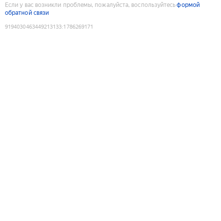
Если у вас возникли проблемы, пожалуйста, воспользуйтесь
формой
обратной связи
9194030463449213133
:
1786269171