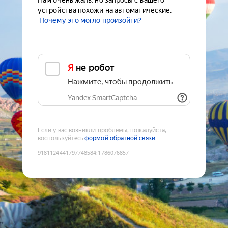
Нам очень жаль, но запросы с вашего
устройства похожи на автоматические.
Почему это могло произойти?
Я не робот
Нажмите, чтобы продолжить
Yandex SmartCaptcha
Если у вас возникли проблемы, пожалуйста,
воспользуйтесь
формой обратной связи
9181124441797748584
:
1786076857