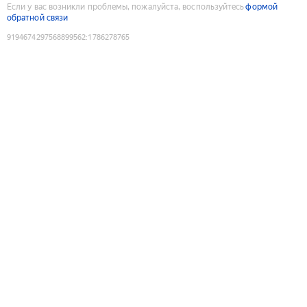
Если у вас возникли проблемы, пожалуйста, воспользуйтесь
формой
обратной связи
9194674297568899562
:
1786278765