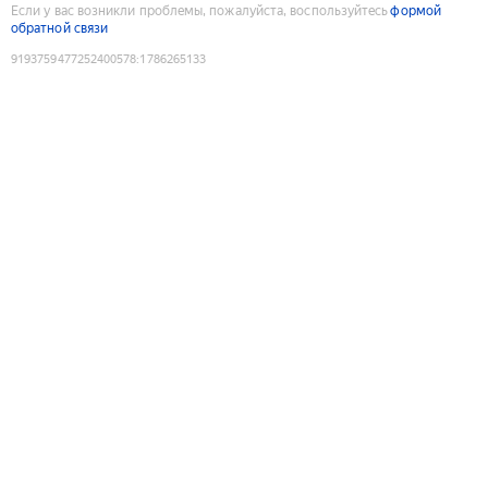
Если у вас возникли проблемы, пожалуйста, воспользуйтесь
формой
обратной связи
9193759477252400578
:
1786265133