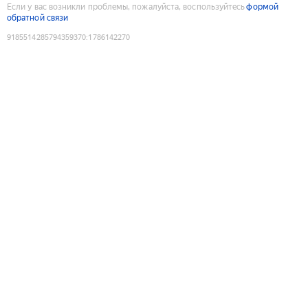
Если у вас возникли проблемы, пожалуйста, воспользуйтесь
формой
обратной связи
9185514285794359370
:
1786142270