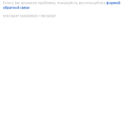
Если у вас возникли проблемы, пожалуйста, воспользуйтесь
формой
обратной связи
9187266911826509929
:
1786168387