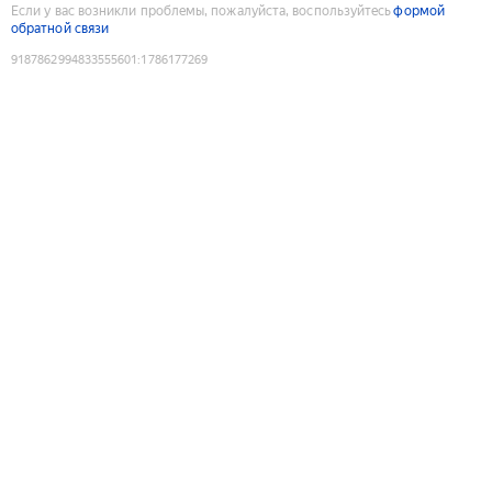
Если у вас возникли проблемы, пожалуйста, воспользуйтесь
формой
обратной связи
9187862994833555601
:
1786177269