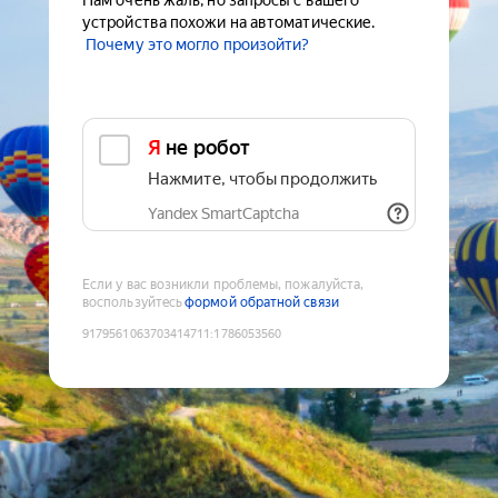
Нам очень жаль, но запросы с вашего
устройства похожи на автоматические.
Почему это могло произойти?
Я не робот
Нажмите, чтобы продолжить
Yandex SmartCaptcha
Если у вас возникли проблемы, пожалуйста,
воспользуйтесь
формой обратной связи
9179561063703414711
:
1786053560