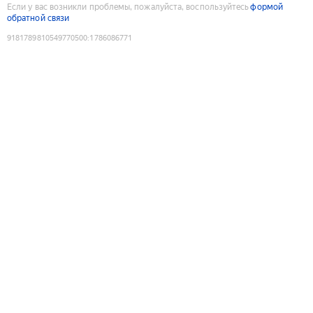
Если у вас возникли проблемы, пожалуйста, воспользуйтесь
формой
обратной связи
9181789810549770500
:
1786086771