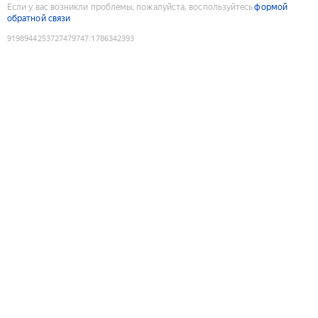
Если у вас возникли проблемы, пожалуйста, воспользуйтесь
формой
обратной связи
9198944253727479747
:
1786342393