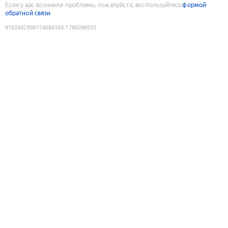
Если у вас возникли проблемы, пожалуйста, воспользуйтесь
формой
обратной связи
9182442898174684104
:
1786096503