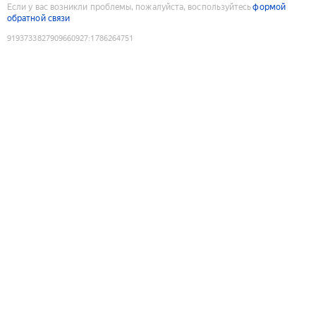
Если у вас возникли проблемы, пожалуйста, воспользуйтесь
формой
обратной связи
9193733827909660927
:
1786264751