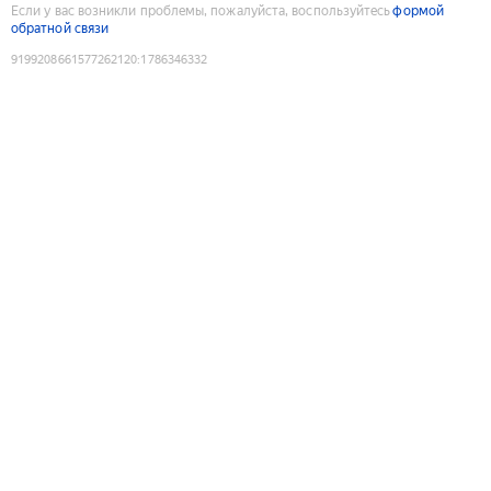
Если у вас возникли проблемы, пожалуйста, воспользуйтесь
формой
обратной связи
9199208661577262120
:
1786346332