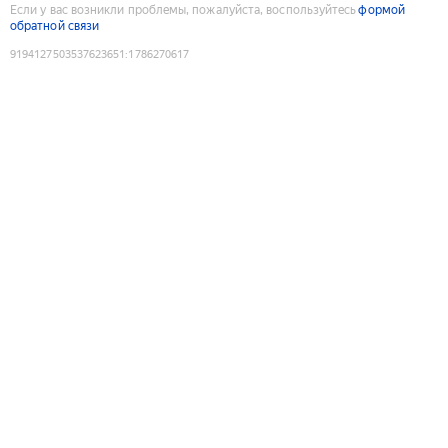
Если у вас возникли проблемы, пожалуйста, воспользуйтесь
формой
обратной связи
9194127503537623651
:
1786270617