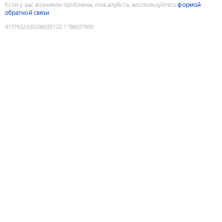
Если у вас возникли проблемы, пожалуйста, воспользуйтесь
формой
обратной связи
9177832335206025122
:
1786027800