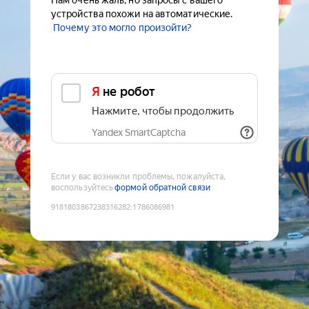
Нам очень жаль, но запросы с вашего
устройства похожи на автоматические.
Почему это могло произойти?
Я не робот
Нажмите, чтобы продолжить
Yandex SmartCaptcha
Если у вас возникли проблемы, пожалуйста,
воспользуйтесь
формой обратной связи
9181803867238316282
:
1786086981