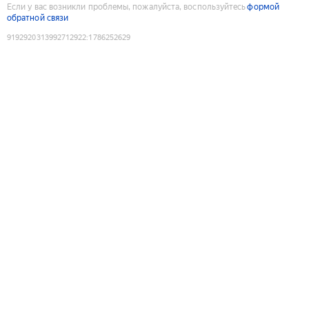
Если у вас возникли проблемы, пожалуйста, воспользуйтесь
формой
обратной связи
9192920313992712922
:
1786252629