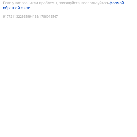
Если у вас возникли проблемы, пожалуйста, воспользуйтесь
формой
обратной связи
9177211322865994138
:
1786018547