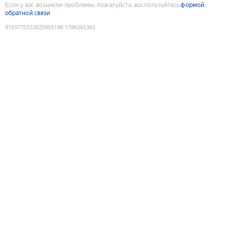
Если у вас возникли проблемы, пожалуйста, воспользуйтесь
формой
обратной связи
9193775033825955198
:
1786265365