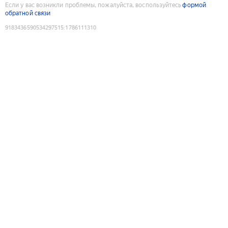
Если у вас возникли проблемы, пожалуйста, воспользуйтесь
формой
обратной связи
9183436590534297515
:
1786111310