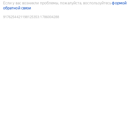
Если у вас возникли проблемы, пожалуйста, воспользуйтесь
формой
обратной связи
9176254421198125353
:
1786004288