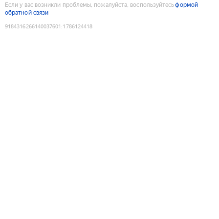
Если у вас возникли проблемы, пожалуйста, воспользуйтесь
формой
обратной связи
9184316266140037601
:
1786124418